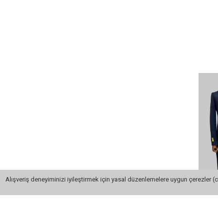
Alışveriş deneyiminizi iyileştirmek için yasal düzenlemelere uygun çerezler (c