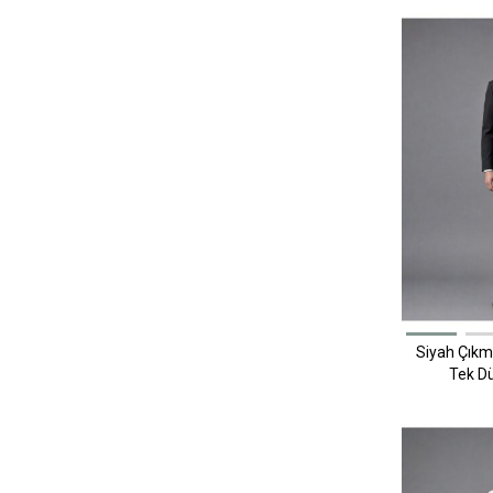
Siyah Çıkma
Tek D