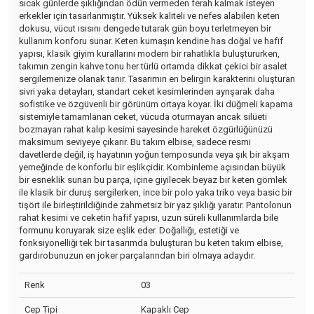
sıcak günlerde şıklığından ödün vermeden ferah kalmak isteyen
erkekler için tasarlanmıştır. Yüksek kaliteli ve nefes alabilen keten
dokusu, vücut ısısını dengede tutarak gün boyu terletmeyen bir
kullanım konforu sunar. Keten kumaşın kendine has doğal ve hafif
yapısı, klasik giyim kurallarını modern bir rahatlıkla buluştururken,
takımın zengin kahve tonu her türlü ortamda dikkat çekici bir asalet
sergilemenize olanak tanır. Tasarımın en belirgin karakterini oluşturan
sivri yaka detayları, standart ceket kesimlerinden ayrışarak daha
sofistike ve özgüvenli bir görünüm ortaya koyar. İki düğmeli kapama
sistemiyle tamamlanan ceket, vücuda oturmayan ancak silüeti
bozmayan rahat kalıp kesimi sayesinde hareket özgürlüğünüzü
maksimum seviyeye çıkarır. Bu takım elbise, sadece resmi
davetlerde değil, iş hayatının yoğun temposunda veya şık bir akşam
yemeğinde de konforlu bir eşlikçidir. Kombinleme açısından büyük
bir esneklik sunan bu parça, içine giyilecek beyaz bir keten gömlek
ile klasik bir duruş sergilerken, ince bir polo yaka triko veya basic bir
tişört ile birleştirildiğinde zahmetsiz bir yaz şıklığı yaratır. Pantolonun
rahat kesimi ve ceketin hafif yapısı, uzun süreli kullanımlarda bile
formunu koruyarak size eşlik eder. Doğallığı, estetiği ve
fonksiyonelliği tek bir tasarımda buluşturan bu keten takım elbise,
gardırobunuzun en joker parçalarından biri olmaya adaydır.
Renk
03
Cep Tipi
Kapaklı Cep