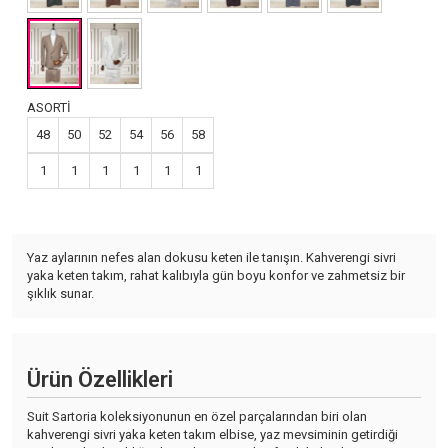
ASORTİ
48
50
52
54
56
58
1
1
1
1
1
1
Yaz aylarının nefes alan dokusu keten ile tanışın. Kahverengi sivri
yaka keten takım, rahat kalıbıyla gün boyu konfor ve zahmetsiz bir
şıklık sunar.
Ürün Özellikleri
Suit Sartoria koleksiyonunun en özel parçalarından biri olan
kahverengi sivri yaka keten takım elbise, yaz mevsiminin getirdiği